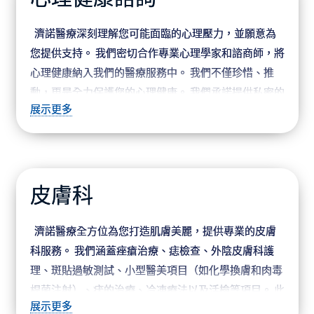
健康福祉始終是我們的首要任務。 選擇濟諾醫療，讓我
們一同關注您的全面健康。
濟諾醫療深刻理解您可能面臨的心理壓力，並願意為
您提供支持。 我們密切合作專業心理學家和諮商師，將
心理健康納入我們的醫療服務中。 我們不僅珍惜、推
動，更是全力保護您的心理健康。 我們承諾提供私密的
展示更多
諮詢服務，確保您的隱私安全得到充分保護。 在濟諾，
我們關心您的身體和心靈健康，幫助您走向更好的生
活。
皮膚科
濟諾醫療全方位為您打造肌膚美麗，提供專業的皮膚
科服務。 我們涵蓋痤瘡治療、痣檢查、外陰皮膚科護
理、斑貼過敏測試、小型醫美項目（如化學換膚和肉毒
桿菌注射）、疣的治療、冷凍療法以及活檢等項目。 此
展示更多
外，我們還提供小型外科手術，包括切除和在腋窩區域