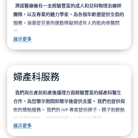
濟諾醫療擁有一支經驗豐富的成人和兒科物理治療師
寧。 在濟諾，我們致力於確保您在整個醫療旅程中都能
團隊，以及專業的聽力學家，為各個年齡層提供全面的
感受到高水準的關懷和關注。 我們的目標是為您提供無
服務，涵蓋從兒童的運動障礙到成年人的肌肉骨骼問
障礙、溫馨的醫療體驗。
題。
展示更多
我們的前庭復健治療可改善眩暈和平衡問題等症狀，
同時減輕可能導致的肌肉疲勞和頭痛。 同時，我們合作
的聽力學專家將進行全面評估、測試和診斷，隨後與我
們的物理治療師團隊合作，為您設計相應的治療和運動
婦產科服務
計劃。 我們致力於提供個人化的復健服務，幫助您恢復
聽力和改善身體功能。
我們與在產前和產後護理方面經驗豐富的婦產科醫生
合作，為您懷孕期間和懷孕後提供支援。 我們也提供保
密的墮胎服務。 我們的 IVF 專家提供卵子、精子和胚胎
的冷凍和儲存，並提供後續 IVF 和 ICSI 建議。
展示更多