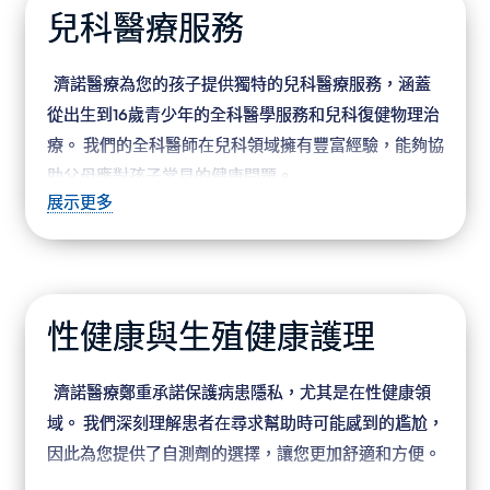
便利和個人化的關注來滿足他們的健康需求。 選擇濟諾
兒科醫療服務
醫療，為您的團隊提供全方位的醫療支援。
濟諾醫療為您的孩子提供獨特的兒科醫療服務，涵蓋
從出生到16歲青少年的全科醫學服務和兒科復健物理治
療。 我們的全科醫師在兒科領域擁有豐富經驗，能夠協
助父母應對孩子常見的健康問題。
展示更多
我們與專業水平高超的兒科物理治療師團隊合作，專
注於幫助因受傷、疾病、發育遲緩或先天缺陷而出現運
動問題的嬰兒、兒童和青少年恢復肌肉力量和活動功
能。 在濟諾，我們關心您孩子的健康，致力於提供最專
性健康與生殖健康護理
業的兒科醫療服務。 讓我們一同保障孩子的成長健康。
濟諾醫療鄭重承諾保護病患隱私，尤其是在性健康領
域。 我們深刻理解患者在尋求幫助時可能感到的尷尬，
因此為您提供了自測劑的選擇，讓您更加舒適和方便。