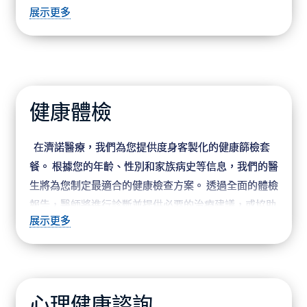
展示更多
健康體檢
在濟諾醫療，我們為您提供度身客製化的健康篩檢套
餐。 根據您的年齡、性別和家族病史等信息，我們的醫
生將為您制定最適合的健康檢查方案。 透過全面的體檢
報告，醫師將進行診斷並提供必要的治療建議，或協助
展示更多
您安排後續的專科會診。
我們的體檢套餐包括早期癌症篩檢、過敏檢測、感染
性疾病檢查、簽證健康篩檢、懷孕測試、婦女/男士健
康檢查以及兒科生長檢查等項目。 我們致力於確保您的
心理健康諮詢