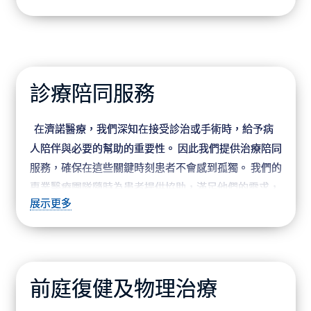
注射肉毒桿菌以治療多汗症等。 讓我們幫助您擁有健康
美麗的肌膚！
診療陪同服務
在濟諾醫療，我們深知在接受診治或手術時，給予病
人陪伴與必要的幫助的重要性。 因此我們提供治療陪同
服務，確保在這些關鍵時刻患者不會感到孤獨。 我們的
專業醫療團隊隨時為患者提供協助，滿足他們的需求，
展示更多
確保在整個治療過程中享受寧靜舒適的體驗。
此外，我們深知在就醫過程中暢通的溝通是至關重要
的。 我們提供的診療陪同翻譯服務，旨在成為患者、醫
務人員和護理人員之間高效溝通的橋樑。
前庭復健及物理治療
我們關注的不僅是您的身體健康，更是您的心靈安